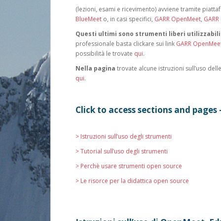
(lezioni, esami e ricevimento) avviene tramite piatt
BlueMeet
o, in casi specifici,
GARR OpenMeet
,
GARR 
Questi ultimi sono strumenti liberi utilizzabil
professionale basta clickare sui link
GARR OpenMee
possibilità le trovate
qui
.
Nella pagina
trovate alcune istruzioni sull’uso del
qui
.
Click to access sections and pages 
> Istruzioni sull’uso degli strumenti
> Tutorial sull’uso degli strumenti
> Perchè usare strumenti open source
> Le risorce per la didattica open source