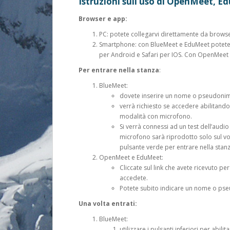
Istruzioni sull’uso di OpenMeet, 
Browser e app:
PC: potete collegarvi direttamente da brows
Smartphone: con BlueMeet e EduMeet potete
per Android e Safari per IOS. Con OpenMeet 
Per entrare nella stanza
:
BlueMeet:
dovete inserire un nome o pseudonim
verrà richiesto se accedere abilitando
modalità con microfono.
Si verrà connessi ad un test dell’audio
microfono sarà riprodotto solo sul vos
pulsante verde per entrare nella stanz
OpenMeet e EduMeet:
Cliccate sul link che avete ricevuto p
accedete.
Potete subito indicare un nome o ps
Una volta entrati:
BlueMeet:
utilizzare i pulsanti inferiori per abi