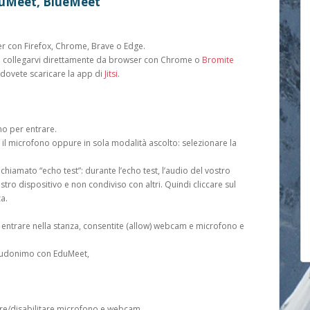
EduMeet, BlueMeet
er con Firefox, Chrome, Brave o Edge.
 collegarvi direttamente da browser con Chrome o
Bromite
dovete scaricare la app di
Jitsi
.
o per entrare.
 il microfono oppure in sola modalità ascolto: selezionare la
 chiamato “echo test”: durante l’echo test, l’audio del vostro
tro dispositivo e non condiviso con altri. Quindi cliccare sul
a.
er entrare nella stanza, consentite (allow) webcam e microfono e
eudonimo con EduMeet,
litare/disabilitare microfono e webcam