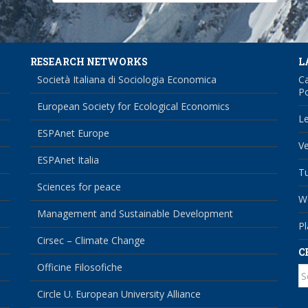
RESEARCH NETWORKS
L
Società Italiana di Sociologia Economica
Ca
Po
European Society for Ecological Economics
Le
ESPAnet Europe
Ve
ESPAnet Italia
Tu
Sciences for peace
We
Management and Sustainable Development
Pl
Cirsec – Climate Change
C
Officine Filosofiche
S
fo
Circle U. European University Alliance