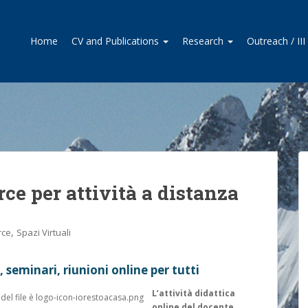
Home
CV and Publications
Research
Outreach / II
ce per attività a distanza
,
rce
Spazi Virtuali
 seminari, riunioni online per tutti
L’attività didattica
online del docente