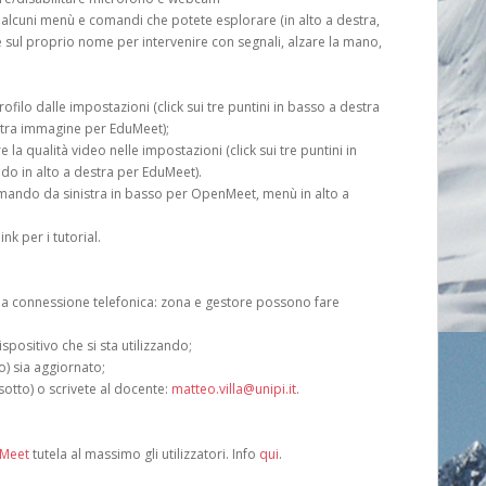
no alcuni menù e comandi che potete esplorare (in alto a destra,
e sul proprio nome per intervenire con segnali, alzare la mano,
lo dalle impostazioni (click sui tre puntini in basso a destra
stra immagine per EduMeet);
la qualità video nelle impostazioni (click sui tre puntini in
o in alto a destra per EduMeet).
comando da sinistra in basso per OpenMeet, menù in alto a
nk per i tutorial.
o la connessione telefonica: zona e gestore possono fare
spositivo che si sta utilizzando;
ro) sia aggiornato;
sotto) o scrivete al docente:
matteo.villa@unipi.it
.
eMeet
tutela al massimo gli utilizzatori. Info
qui
.