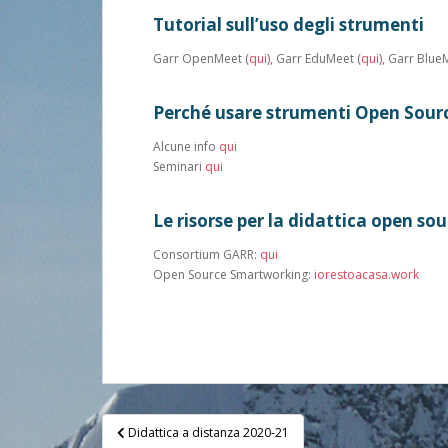
Tutorial sull’uso degli strumenti
Garr OpenMeet (
qui
), Garr EduMeet (
qui
), Garr Blue
Perché usare strumenti Open Sour
Alcune info
qui
Seminari
qui
Le risorse per la didattica open so
Consortium GARR:
qui
Open Source Smartworking:
iorestoacasa.work
Post
Didattica a distanza 2020-21