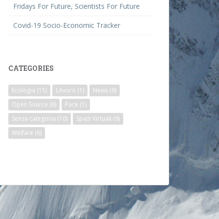
Fridays For Future, Scientists For Future
Covid-19 Socio-Economic Tracker
CATEGORIES
Ecologia
(15)
LAvoro
(1)
News
(9)
Open Source
(6)
Pace
(1)
Senza categoria
(10)
Spazi Virtuali
(9)
Welfare
(6)