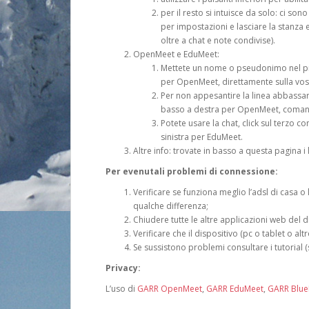
per il resto si intuisce da solo: ci so
per impostazioni e lasciare la stanza 
oltre a chat e note condivise).
OpenMeet e EduMeet:
Mettete un nome o pseudonimo nel profi
per OpenMeet, direttamente sulla vo
Per non appesantire la linea abbassare 
basso a destra per OpenMeet, comand
Potete usare la chat, click sul terzo 
sinistra per EduMeet.
Altre info: trovate in basso a questa pagina i li
Per evenutali problemi di connessione:
Verificare se funziona meglio l’adsl di casa 
qualche differenza;
Chiudere tutte le altre applicazioni web del di
Verificare che il dispositivo (pc o tablet o alt
Se sussistono problemi consultare i tutorial (
Privacy:
L’uso di
GARR OpenMeet
,
GARR EduMeet
,
GARR Blu