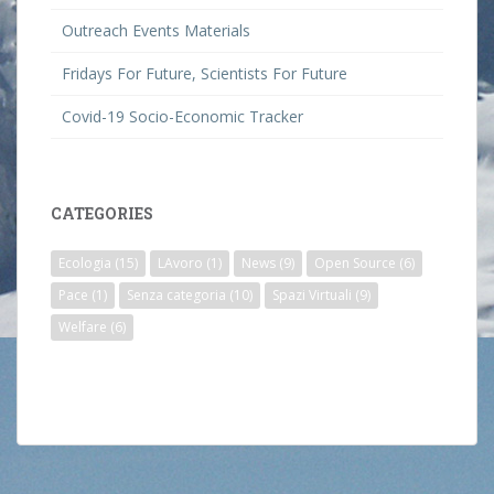
Outreach Events Materials
Fridays For Future, Scientists For Future
Covid-19 Socio-Economic Tracker
CATEGORIES
Ecologia
(15)
LAvoro
(1)
News
(9)
Open Source
(6)
Pace
(1)
Senza categoria
(10)
Spazi Virtuali
(9)
Welfare
(6)