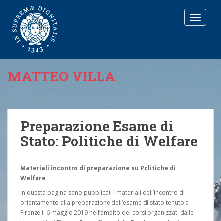
T
O
G
G
L
E
MATTEO VILLA
N
A
V
I
G
Preparazione Esame di
A
Stato: Politiche di Welfare
T
I
O
N
Materiali incontro di preparazione su Politiche di
Welfare
In questa pagina sono pubblicati i materiali dell’incontro di
orientamento alla preparazione dell’esame di stato tenuto a
Firenze il 6 maggio 2019 nell’ambito dei corsi organizzati dalle