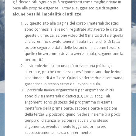
già disponibili, ognuno può organizzarsi come meglio ritiene in
base alle proprie esigenze. Tuttavia, suggerisco qui di seguito
alcune possibili modalità di utilizzo
:
Su questo sito alla pagina del corso i materiali didattici
sono connessi alle lezioni registrate attraverso le date di
queste ultime. La lezione video del 8 marzo 2018 è quella
che avremmo dovuto tenere in aula il venerdì 6. Di fatto
potete seguire le date delle lezioni online come fossero
quelle che avremmo dovuto avere in aula, seguendone la
periodicità.
Le videolezioni sono una più breve e una più lunga,
alternate, perché come era quest’anno erano due lezioni
a settimana di 4 o 2 ore. Quindi vederne due a settimana
garantisce lo stesso ritmo del lavoro in aula.
È possibile invece organizzarsi per argomento in cui
sono divisi i materiali didattici (L3, L4, L5 ecc.). Tali
argomenti sono gli stessi del programma di esame
(metafore della prima parte, seconda parte e opzioni
della terza). Si possono quindi vedere insieme o a poco
tempo di distanza le lezioni relative a uno stesso
argomento, eventualmente leggendo prima e/o
successivamente il testo di riferimento.