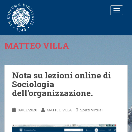
T
O
G
G
L
E
MATTEO VILLA
N
A
V
I
G
Nota su lezioni online di
A
Sociologia
T
I
dell’organizzazione.
O
N
09/03/2020
MATTEO VILLA
Spazi Virtuali