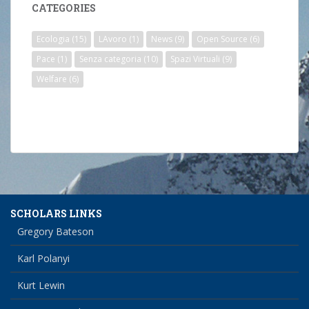
CATEGORIES
Ecologia
(15)
LAvoro
(1)
News
(9)
Open Source
(6)
Pace
(1)
Senza categoria
(10)
Spazi Virtuali
(9)
Welfare
(6)
SCHOLARS LINKS
Gregory Bateson
Karl Polanyi
Kurt Lewin