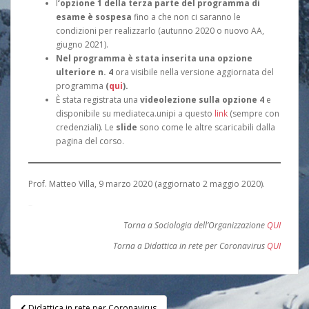
l
‘opzione 1 della terza parte del programma di
esame è
sospesa
fino a che non ci saranno le
condizioni per realizzarlo (autunno 2020 o nuovo AA,
giugno 2021).
Nel programma è stata inserita una opzione
ulteriore n. 4
ora visibile nella versione aggiornata del
programma
(
qui
).
È stata registrata una
videolezione sulla opzione 4
e
disponibile su mediateca.unipi a questo
link
(sempre con
credenziali). Le
slide
sono come le altre scaricabili dalla
pagina del corso.
Prof. Matteo Villa, 9 marzo 2020 (aggiornato 2 maggio 2020).
–
Torna a Sociologia dell’Organizzazione
QUI
Torna a Didattica in rete per Coronavirus
QUI
Post
Didattica in rete per Coronavirus