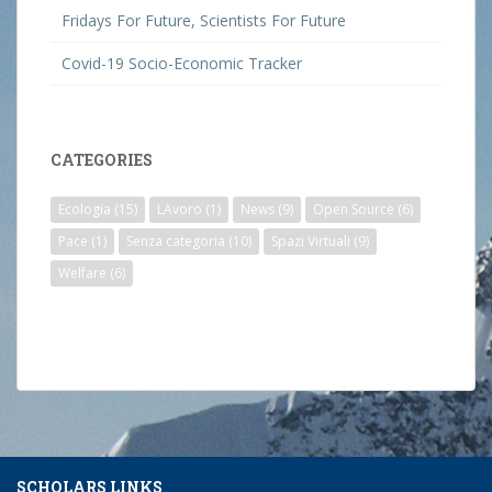
Fridays For Future, Scientists For Future
Covid-19 Socio-Economic Tracker
CATEGORIES
Ecologia
(15)
LAvoro
(1)
News
(9)
Open Source
(6)
Pace
(1)
Senza categoria
(10)
Spazi Virtuali
(9)
Welfare
(6)
SCHOLARS LINKS