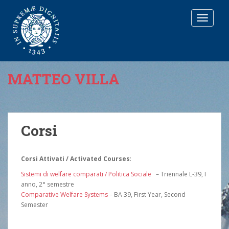
T
O
G
G
L
E
MATTEO VILLA
N
A
V
I
G
Corsi
A
T
I
Corsi Attivati / Activated Courses
:
O
N
Sistemi di welfare comparati / Politica Sociale
– Triennale L-39, I
anno, 2° semestre
Comparative Welfare Systems
– BA 39, First Year, Second
Semester