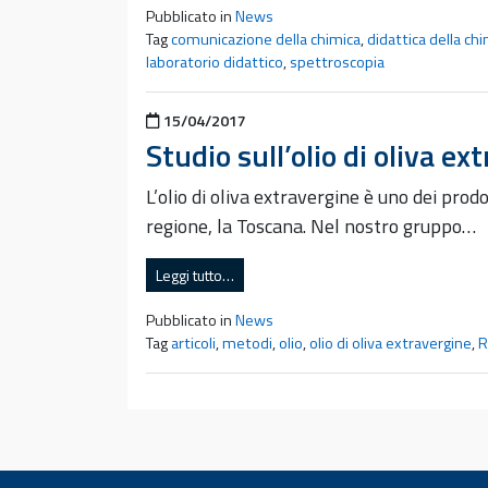
Pubblicato in
News
Tag
comunicazione della chimica
,
didattica della ch
laboratorio didattico
,
spettroscopia
Pubblicato il
15/04/2017
Studio sull’olio di oliva e
L’olio di oliva extravergine è uno dei pro
regione, la Toscana. Nel nostro gruppo…
Leggi tutto…
Pubblicato in
News
Tag
articoli
,
metodi
,
olio
,
olio di oliva extravergine
,
R