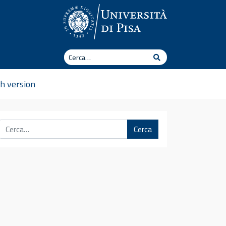
Cerca
Cerca
sh version
Cerca