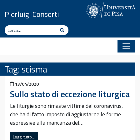
Vai al contenuto
Pierluigi Consorti
Cerca
Cerca
Tag:
scisma
Pubblicato il
13/04/2020
Sullo stato di eccezione liturgica
Le liturgie sono rimaste vittime del coronavirus,
che ha di fatto imposto di aggiustarne le forme
espressive alla mancanza del…
Leggi tutto…