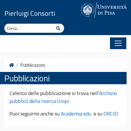
Vai al contenuto
Pierluigi Consorti
Cerca
Cerca
Home
Pubblicazioni
Pubblicazioni
L’elenco delle pubblicazione si trova nell’
Archivio
pubblico della ricerca Unipi
Puoi seguirmi anche su
Academia edu
e su
ORCID