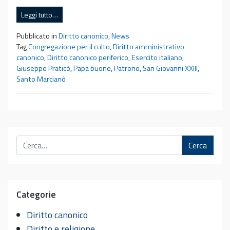
Leggi tutto…
Pubblicato in
Diritto canonico
,
News
Tag
Congregazione per il culto
,
Diritto amministrativo
canonico
,
Diritto canonico periferico
,
Esercito italiano
,
Giuseppe Praticò
,
Papa buono
,
Patrono
,
San Giovanni XXIII
,
Santo Marcianò
Cerca
Categorie
Diritto canonico
Diritto e religione