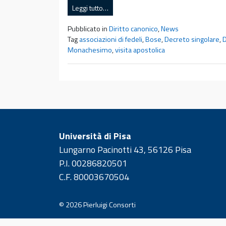
Leggi tutto…
Pubblicato in
Diritto canonico
,
News
Tag
associazioni di fedeli
,
Bose
,
Decreto singolare
,
D
Monachesimo
,
visita apostolica
Università di Pisa
Lungarno Pacinotti 43, 56126 Pisa
P.I. 00286820501
C.F. 80003670504
© 2026
Pierluigi Consorti