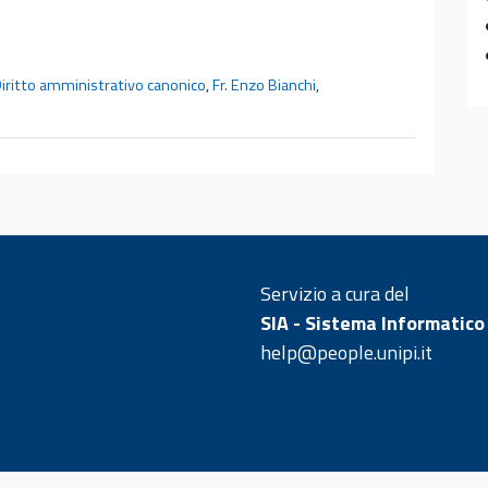
iritto amministrativo canonico
,
Fr. Enzo Bianchi
,
Servizio a cura del
SIA - Sistema Informatico
help@people.unipi.it