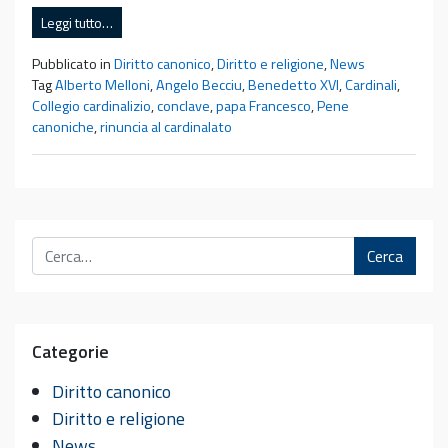
Leggi tutto…
Pubblicato in
Diritto canonico
,
Diritto e religione
,
News
Tag
Alberto Melloni
,
Angelo Becciu
,
Benedetto XVI
,
Cardinali
,
Collegio cardinalizio
,
conclave
,
papa Francesco
,
Pene
canoniche
,
rinuncia al cardinalato
Cerca
Categorie
Diritto canonico
Diritto e religione
News