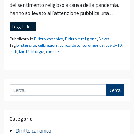
del sentimento religioso a causa della pandemia,
hanno sollevato all’attenzione pubblica una…
Leggi tutto…
Pubblicato in
Diritto canonico
,
Diritto e religione
,
News
Tag
bilateralità
,
celbrazioni
,
concordato
,
coronavirus
,
covid-19
,
culti
,
laicità
,
liturgie
,
messe
Cerca
Categorie
Diritto canonico