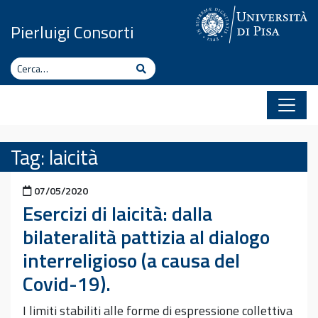
Vai al contenuto
Pierluigi Consorti
Cerca
Cerca
Tag:
laicità
Pubblicato il
07/05/2020
Esercizi di laicità: dalla
bilateralità pattizia al dialogo
interreligioso (a causa del
Covid-19).
I limiti stabiliti alle forme di espressione collettiva