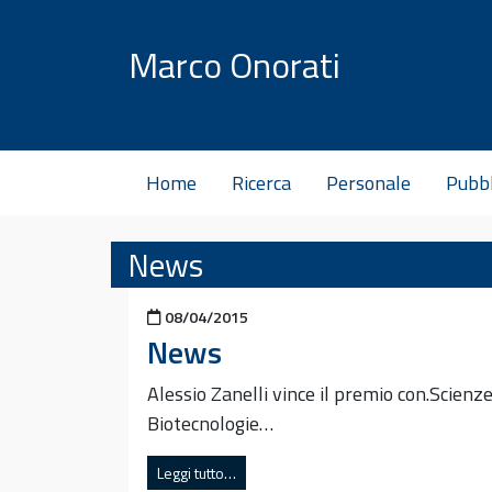
Vai al contenuto
Marco Onorati
Home
Ricerca
Personale
Pubbl
News
Pubblicato il
08/04/2015
News
Alessio Zanelli vince il premio con.Scienz
Biotecnologie…
Leggi tutto…