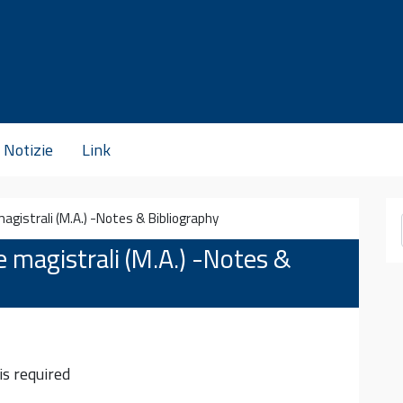
Notizie
Link
agistrali (M.A.) -Notes & Bibliography
e magistrali (M.A.) -Notes &
s required