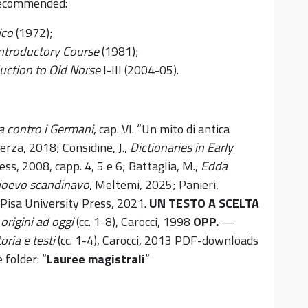
recommended:
ico
(1972);
 Introductory Course
(1981);
uction to Old Norse
I-III (2004-05).
 contro i Germani
, cap. VI. “Un mito di antica
aterza, 2018; Considine, J.,
Dictionaries in Early
ss, 2008, capp. 4, 5 e 6; Battaglia, M.,
Edda
dioevo scandinavo
, Meltemi, 2025; Panieri,
 Pisa University Press, 2021.
UN TESTO A SCELTA
 origini ad oggi
(cc. 1-8), Carocci, 1998
OPP.
—
oria e testi
(cc. 1-4), Carocci, 2013 PDF-downloads
 folder: “
Lauree magistrali
“