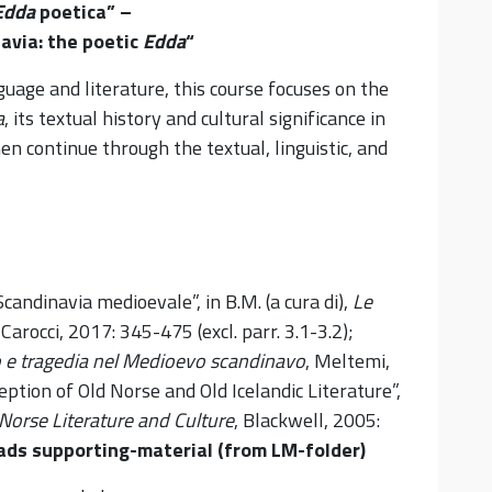
Edda
poetica
” –
avia: the poetic
Edda
“
guage and literature, this course focuses on the
a
, its textual history and cultural significance in
en continue through the textual, linguistic, and
Scandinavia medioevale”, in B.M. (a cura di),
Le
 Carocci, 2017: 345-475 (excl. parr. 3.1-3.2);
 e tragedia nel Medioevo scandinavo
, Meltemi,
tion of Old Norse and Old Icelandic Literature”,
orse Literature and Culture
, Blackwell, 2005:
ds supporting-material (from LM-folder)