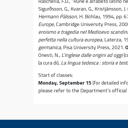
Raschellà, F.D., “Rune e alfabeto latino n
Sigurðsson, G., Kvaran, G., Kristjánsson, J. (
Hermann Pálsson
, H. Böhlau, 1994, pp. 6
Europe
, Cambridge University Press, 2008,
eroismo e tragedia nel Medioevo scandi
perfetta nella cultura europea
, Laterza, 1
germanica
, Pisa University Press, 2021.
O
Onesti, N.,
L’inglese dalle origini ad oggi
(c
(a cura di),
La lingua tedesca : storia e test
Start of classes:
Monday, September 15
(for detailed in
please refer to the Department’s official