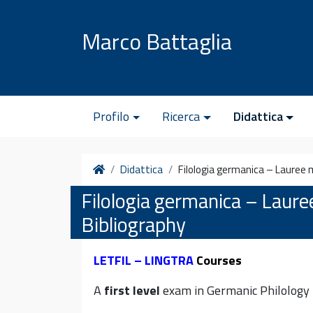
Vai al contenuto
Marco Battaglia
Profilo
Ricerca
Didattica
Home
Didattica
Filologia germanica – Lauree m
Filologia germanica – Laure
Bibliography
LETFIL – LINGTRA
Courses
A
first level
exam in Germanic Philology i