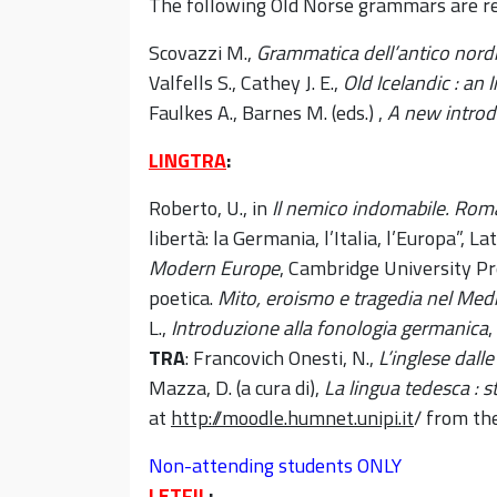
The following Old Norse grammars are 
Scovazzi M.,
Grammatica dell’antico nord
Valfells S., Cathey J. E.,
Old Icelandic : an
Faulkes A., Barnes M. (eds.) ,
A new introd
LINGTRA
:
Roberto, U., in
Il nemico indomabile.
Roma
libertà: la Germania, l’Italia, l’Europa”, L
Modern Europe
, Cambridge University Pre
poetica.
Mito, eroismo e tragedia nel Me
L.,
Introduzione alla fonologia germanica
,
TRA
: Francovich Onesti, N.,
L’inglese dalle
Mazza, D. (a cura di),
La lingua tedesca : st
at
http://moodle.humnet.unipi.it
/ from the
Non-attending students ONLY
LETFIL
: