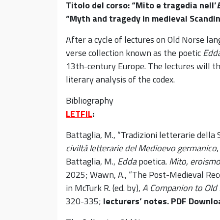
Titolo del corso: “Mito e tragedia nell’
“Myth and tragedy in medieval Scandin
After a cycle of lectures on Old Norse lan
verse collection known as the poetic
Edd
13th-century Europe. The lectures will th
literary analysis of the codex.
Bibliography
LETFIL
:
Battaglia, M., “Tradizioni letterarie della 
civiltà letterarie del Medioevo germanico
,
Battaglia, M.,
Edda
poetica.
Mito, eroismo
2025; Wawn, A., “The Post-Medieval Recep
in McTurk R. (ed. by),
A Companion to Old N
320-335;
lecturers’ notes.
PDF Downloa