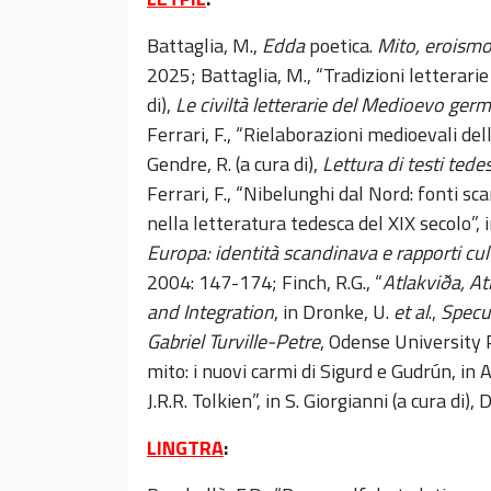
Battaglia, M.,
Edda
poetica.
Mito, eroismo
2025; Battaglia, M., “Tradizioni letterarie
di),
Le civiltà letterarie del Medioevo ger
Ferrari, F., “Rielaborazioni medioevali del
Gendre, R. (a cura di),
Lettura di testi ted
Ferrari, F., “Nibelunghi dal Nord: fonti s
nella letteratura tedesca del XIX secolo”, in
Europa: identità scandinava e rapporti cult
2004: 147-174; Finch, R.G., “
Atlakviða, A
and Integration
, in Dronke, U.
et al
.,
Specu
Gabriel Turville-Petre
, Odense University P
mito: i nuovi carmi di Sigurd e Gudrún, in 
J.R.R. Tolkien”, in S. Giorgianni (a cura di)
LINGTRA
: