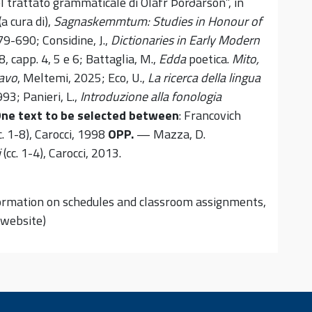
el trattato grammaticale di Óláfr Þórðarson”, in
a cura di),
Sagnaskemmtum: Studies in Honour of
79-690; Considine, J.,
Dictionaries in Early Modern
 capp. 4, 5 e 6; Battaglia, M.,
Edda
poetica.
Mito,
navo
, Meltemi, 2025; Eco, U.,
La ricerca della lingua
993; Panieri, L.,
Introduzione alla fonologia
ne text to be selected between
: Francovich
c. 1-8), Carocci, 1998
OPP.
— Mazza, D.
i
(cc. 1-4), Carocci, 2013.
formation on schedules and classroom assignments,
 website)