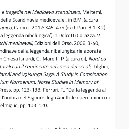
 e tragedia nel Medioevo scandinavo
, Meltemi,
 della Scandinavia medioevale”, in B.M. (a cura
manico
, Carocci, 2017: 345-475 (excl. Parr. 3.1-3.2);
la leggenda nibelungica”, in Dolcetti Corazza, V.,
eschi medioevali
, Edizioni dell’Orso, 2008: 3-40;
candinave della leggenda nibelungica rielaborate
 Chiesa Isnardi, G., Marelli, P. (a cura di),
Nord ed
urali con il continente nel corso dei secoli
, Tilgher,
tlamál and Vǫlsunga Saga: A Study in Combination
lum Norroenum: Norse Studies in Memory of
ress, pp. 123-138; Ferrari, F., “Dalla leggenda al
All’ombra del Signore degli Anelli: le opere minori di
, Delmiglio, pp. 103-120.