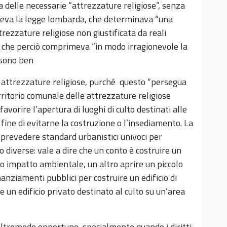
za delle necessarie “attrezzature religiose”, senza
aceva la legge lombarda, che determinava “una
rezzature religiose non giustificata da reali
e che perciò comprimeva “in modo irragionevole la
ossono ben
e attrezzature religiose, purché questo “persegua
rritorio comunale delle attrezzature religiose
avorire l’apertura di luoghi di culto destinati alle
 fine di evitarne la costruzione o l’insediamento. La
 prevedere standard urbanistici univoci per
diverse: vale a dire che un conto è costruire un
o impatto ambientale, un altro aprire un piccolo
anziamenti pubblici per costruire un edificio di
re un edificio privato destinato al culto su un’area
 oltremodo opportuno, specialmente quando i diritti