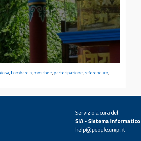
igiosa
,
Lombardia
,
moschee
,
partecipazione
,
referendum
,
Servizio a cura del
SIA - Sistema Informatico
help@people.unipi.it