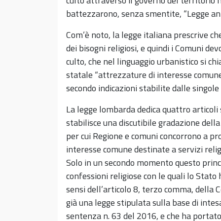
culto attraverso il governo del territorio 
battezzarono, senza smentite, “Legge an
Com’è noto, la legge italiana prescrive ch
dei bisogni religiosi, e quindi i Comuni de
culto, che nel linguaggio urbanistico si ch
statale “attrezzature di interesse comune
secondo indicazioni stabilite dalle singole
La legge lombarda dedica quattro articoli s
stabilisce una discutibile gradazione della
per cui Regione e comuni concorrono a pr
interesse comune destinate a servizi religio
Solo in un secondo momento questo princip
confessioni religiose con le quali lo Stato
sensi dell’articolo 8, terzo comma, della C
già una legge stipulata sulla base di intes
sentenza n. 63 del 2016, e che ha portato