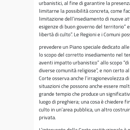
urbanistici, al fine di garantire la presen
limitarne la possibilità concreta, come f
limitazione dell’insediamento di nuove att
esigenze di buon governo del territorio” 
libertà di culto”. Le Regioni e i Comuni p
prevedere un Piano speciale dedicato all
lo scopo del corretto insediamento nel te
aventi impatto urbanistico” allo scopo “di f
diverse comunità religiose”, e non certo al
Corte osserva anche l’irragionevolezza di
situazioni che possono anche essere molto 
grande tempio che produce un significativ
luogo di preghiera; una cosa è chiedere fin
culto in un’area pubblica, un altro costrui
privata.
L’intervento della Corte costituzionale è