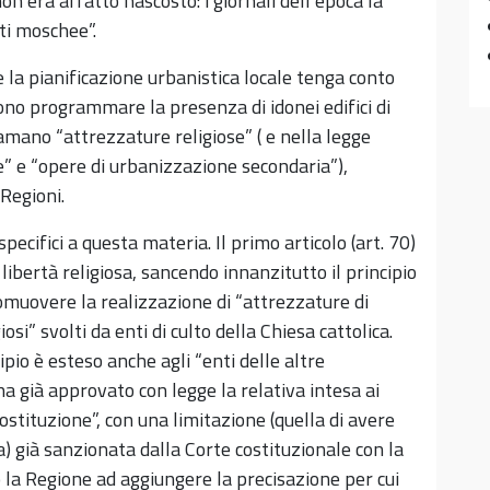
non era affatto nascosto: i giornali dell’epoca la
ti moschee”.
e la pianificazione urbanistica locale tenga conto
vono programmare la presenza di idonei edifici di
iamano “attrezzature religiose” ( e nella legge
” e “opere di urbanizzazione secondaria”),
 Regioni.
pecifici a questa materia. Il primo articolo (art. 70)
 libertà religiosa, sancendo innanzitutto il principio
omuovere la realizzazione di “attrezzature di
si” svolti da enti di culto della Chiesa cattolica.
io è esteso anche agli “enti delle altre
 ha già approvato con legge la relativa intesa ai
ostituzione”, con una limitazione (quella di avere
a) già sanzionata dalla Corte costituzionale con la
 la Regione ad aggiungere la precisazione per cui