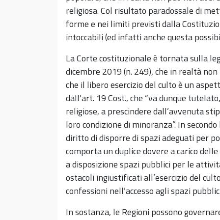
religiosa. Col risultato paradossale di me
forme e nei limiti previsti dalla Costituzio
intoccabili (ed infatti anche questa possibi
La Corte costituzionale è tornata sulla l
dicembre 2019 (n. 249), che in realtà non f
che il libero esercizio del culto è un aspet
dall’art. 19 Cost., che “va dunque tutelat
religiose, a prescindere dall’avvenuta sti
loro condizione di minoranza”. In secondo l
diritto di disporre di spazi adeguati per 
comporta un duplice dovere a carico delle
a disposizione spazi pubblici per le attivi
ostacoli ingiustificati all’esercizio del cul
confessioni nell’accesso agli spazi pubblici
In sostanza, le Regioni possono governare 