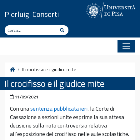
Vai al contenuto
Pierluigi Consorti
Cerca
Cerca
Home
Il crocifisso e il giudice mite
Il crocifisso e il giudice mite
Pubblicato il
11/09/2021
Con una
sentenza pubblicata ieri
, la Corte di
Cassazione a sezioni unite esprime la sua attesa
decisione sulla nota controversia relativa
all’esposizione del crocifisso nelle aule scolastiche.