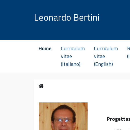
Vai al contenuto
Leonardo Bertini
Home
Curriculum
Curriculum
R
vitae
vitae
(
(Italiano)
(English)
Home
Progettaz