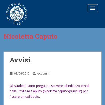
T
O
G
G
L
E
Nicoletta Caputo
N
A
V
I
G
Avvisi
A
T
I
08/04/2015
ecadmin
O
N
Gli studenti sono pregati di scrivere all’indirizzo email
della Prof.ssa Caputo (nicoletta.caputo@unipi.it) per
fissare un colloquio.