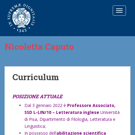
T
O
G
G
L
E
Nicoletta Caputo
N
A
V
I
G
Curriculum
A
T
I
O
POSIZIONE ATTUALE
N
Dal 3 gennaio 2022 è
Professore Associato,
SSD L-LIN/10 – Letteratura inglese
Università
di Pisa, Dipartimento di Filologia, Letteratura e
Linguistica;
In possesso dell’
abilitazione scientifica