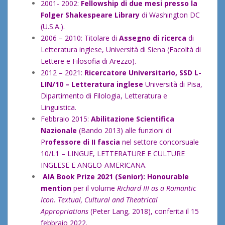
2001- 2002:
Fellowship di due mesi presso la
Folger Shakespeare Library
di Washington DC
(U.S.A.).
2006 – 2010: Titolare di
Assegno di ricerca
di
Letteratura inglese, Università di Siena (Facoltà di
Lettere e Filosofia di Arezzo).
2012 – 2021:
Ricercatore Universitario
,
SSD L-
LIN/10 – Letteratura inglese
Università di Pisa,
Dipartimento di Filologia, Letteratura e
Linguistica.
Febbraio 2015:
Abilitazione Scientifica
Nazionale
(Bando 2013) alle funzioni di
P
rofessore di II fascia
nel settore concorsuale
10/L1 – LINGUE, LETTERATURE E CULTURE
INGLESE E ANGLO-AMERICANA.
AIA Book Prize 2021 (Senior): Honourable
mention
per il volume
Richard III as a Romantic
Icon. Textual, Cultural and Theatrical
Appropriations
(Peter Lang, 2018), conferita il 15
febbraio 2022.