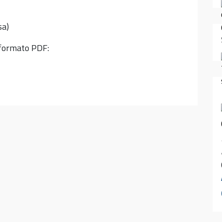
sa)
n formato PDF: