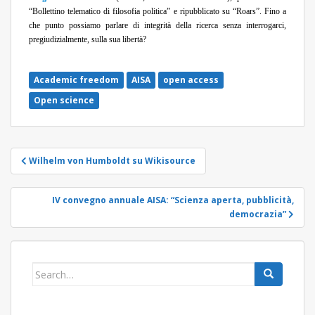
“Bollettino telematico di filosofia politica” e ripubblicato su “Roars”. Fino a
che punto possiamo parlare di integrità della ricerca senza interrogarci,
pregiudizialmente, sulla sua libertà?
Academic freedom
AISA
open access
Open science
Post
Wilhelm von Humboldt su Wikisource
navigation
IV convegno annuale AISA: “Scienza aperta, pubblicità,
democrazia”
Search
for: