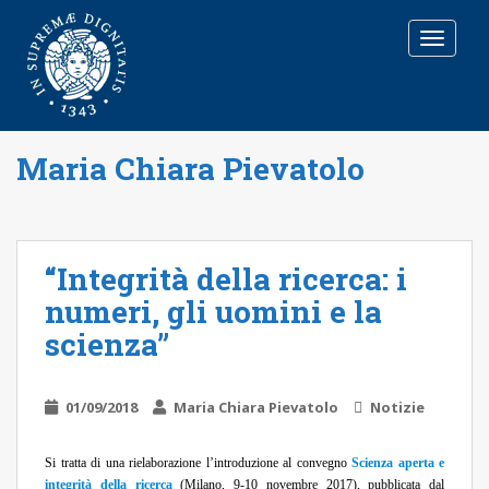
T
O
G
G
L
E
Maria Chiara Pievatolo
N
A
V
I
G
“Integrità della ricerca: i
A
numeri, gli uomini e la
T
I
scienza”
O
N
01/09/2018
Maria Chiara Pievatolo
Notizie
Si tratta di una rielaborazione l’introduzione al convegno
Scienza aperta e
integrità della ricerca
(Milano, 9-10 novembre 2017), pubblicata dal