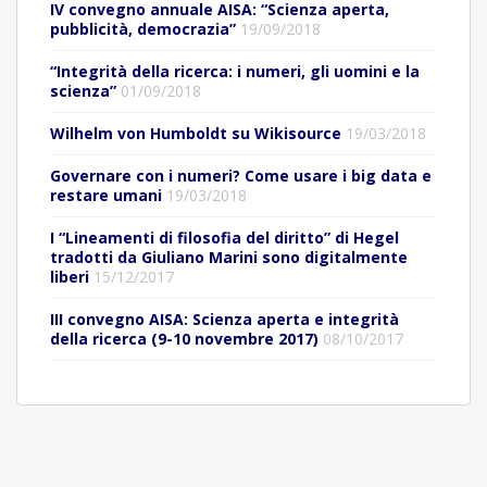
IV convegno annuale AISA: “Scienza aperta,
pubblicità, democrazia”
19/09/2018
“Integrità della ricerca: i numeri, gli uomini e la
scienza”
01/09/2018
Wilhelm von Humboldt su Wikisource
19/03/2018
Governare con i numeri? Come usare i big data e
restare umani
19/03/2018
I “Lineamenti di filosofia del diritto” di Hegel
tradotti da Giuliano Marini sono digitalmente
liberi
15/12/2017
III convegno AISA: Scienza aperta e integrità
della ricerca (9-10 novembre 2017)
08/10/2017