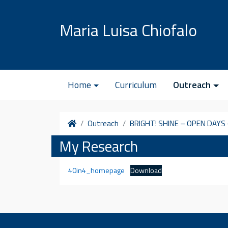
Vai al contenuto
Maria Luisa Chiofalo
Home
Curriculum
Outreach
Home
Outreach
BRIGHT! SHINE – OPEN DAYS 
My Research
40in4_homepage
Download