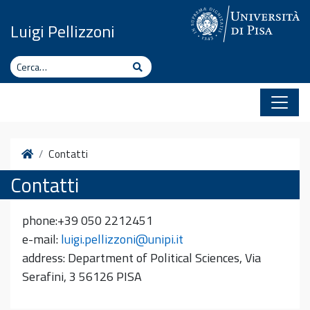
Vai al contenuto
Luigi Pellizzoni
Cerca
Cerca
Home
Contatti
Contatti
phone:+39 050 2212451
e-mail:
luigi.pellizzoni@unipi.it
address: Department of Political Sciences, Via
Serafini, 3 56126 PISA