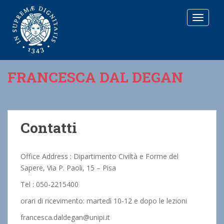
T
O
G
G
L
E
FRANCESCA DAL DEGAN
N
A
V
I
G
Contatti
A
T
I
Office Address : Dipartimento Civiltà e Forme del
O
Sapere, Via P. Paoli, 15 – Pisa
N
Tel : 050-2215400
orari di ricevimento: martedì 10-12 e dopo le lezioni
francesca.daldegan@unipi.it