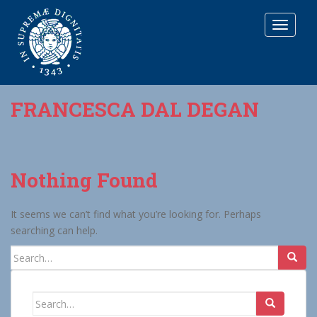
T
O
G
G
L
E
FRANCESCA DAL DEGAN
N
A
V
I
G
Nothing Found
A
T
I
It seems we can’t find what you’re looking for. Perhaps
O
searching can help.
N
Search
for:
Search
for: