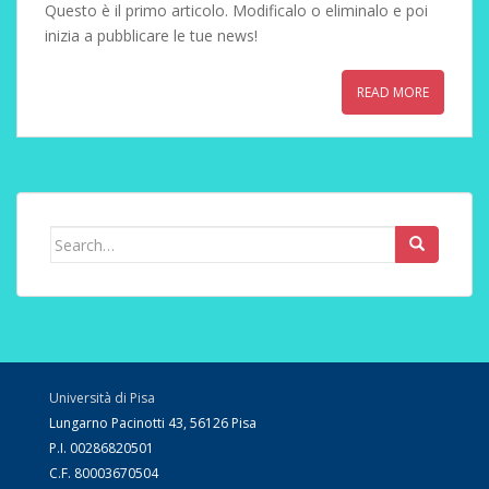
Questo è il primo articolo. Modificalo o eliminalo e poi
inizia a pubblicare le tue news!
READ MORE
Search
for:
Università di Pisa
Lungarno Pacinotti 43, 56126 Pisa
P.I. 00286820501
C.F. 80003670504