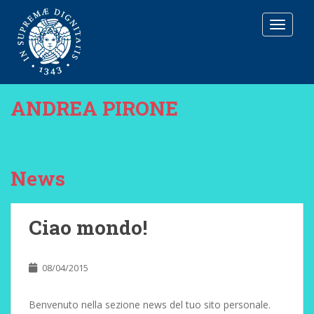
T
O
G
G
L
E
ANDREA PIRONE
N
A
V
I
G
News
A
T
I
Ciao mondo!
O
N
08/04/2015
Benvenuto nella sezione news del tuo sito personale.