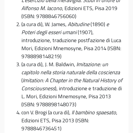
L’esercizio della meraviglia. Studi in onore di
Alfonso M. Iacono
, Edizioni ETS, Pisa 2019
(ISBN: 9788846756060)
(a cura di), W. James,
Abitudine
(1890)
e
Poteri degli esseri umani
(1907),
introduzione, traduzione postfazione di Luca
Mori, Edizioni Mnemosyne, Pisa 2014 (ISBN:
9788898148219)
(a cura di), J. M. Baldwin,
Imitazione: un
capitolo nella storia naturale della coscienza
(
Imitation: A Chapter in the Natural History of
Consciousness
), introduzione e traduzione di
L. Mori, Edizioni Mnemosyne, Pisa 2013
(ISBN: 9788898148073)
con V. Brogi (a cura di),
Il bambino spaesato
,
Edizioni ETS, Pisa 2013 (ISBN:
9788846736451)