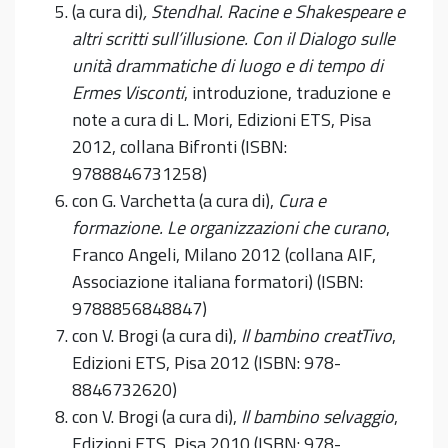
(a cura di)
, Stendhal. Racine e Shakespeare e
altri scritti sull’illusione. Con il Dialogo sulle
unità drammatiche di luogo e di tempo di
Ermes Visconti
, introduzione, traduzione e
note a cura di L. Mori, Edizioni ETS, Pisa
2012, collana Bifronti (ISBN:
9788846731258)
con G. Varchetta (a cura di),
Cura e
formazione. Le organizzazioni che curano
,
Franco Angeli, Milano 2012 (collana AIF,
Associazione italiana formatori) (ISBN:
9788856848847)
con V. Brogi (a cura di),
Il bambino creatTivo
,
Edizioni ETS, Pisa 2012 (ISBN: 978-
8846732620)
con V. Brogi (a cura di),
Il bambino selvaggio
,
Edizioni ETS, Pisa 2010 (ISBN: 978-