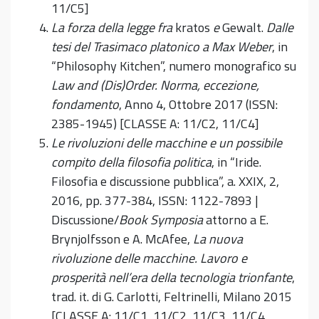
11/C5]
La forza della legge fra
kratos
e
Gewalt.
Dalle
tesi del Trasimaco platonico a Max Weber
, in
“Philosophy Kitchen”, numero monografico su
Law and (Dis)Order. Norma, eccezione,
fondamento
, Anno 4, Ottobre 2017 (ISSN:
2385-1945) [CLASSE A: 11/C2, 11/C4]
Le rivoluzioni delle macchine e un possibile
compito della filosofia politica
, in “Iride.
Filosofia e discussione pubblica”, a. XXIX, 2,
2016, pp. 377-384, ISSN: 1122-7893 |
Discussione/
Book Symposia
attorno a E.
Brynjolfsson e A. McAfee,
La nuova
rivoluzione delle macchine. Lavoro e
prosperità nell’era della tecnologia trionfante
,
trad. it. di G. Carlotti, Feltrinelli, Milano 2015
[CLASSE A: 11/C1, 11/C2, 11/C3, 11/C4,