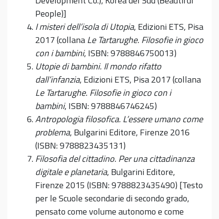
Development Co.), Korea del Sud (Beautiful
People)]
I misteri dell’isola di Utopia
, Edizioni ETS, Pisa
2017 (collana
Le Tartarughe. Filosofie in gioco
con i bambini
, ISBN: 9788846750013)
Utopie di bambini. Il mondo rifatto
dall’infanzia
, Edizioni ETS, Pisa 2017 (collana
Le Tartarughe. Filosofie in gioco con i
bambini
, ISBN: 9788846746245)
Antropologia filosofica. L’essere umano come
problema
, Bulgarini Editore, Firenze 2016
(ISBN: 9788823435131)
Filosofia del cittadino. Per una cittadinanza
digitale e planetaria
, Bulgarini Editore,
Firenze 2015 (ISBN: 9788823435490) [Testo
per le Scuole secondarie di secondo grado,
pensato come volume autonomo e come