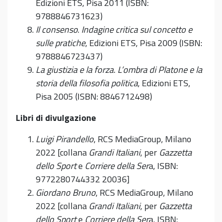
Edizioni ETS, Pisa 2011 (ISBN:
9788846731623)
Il consenso
.
Indagine critica sul concetto e
sulle pratiche
, Edizioni ETS, Pisa 2009 (ISBN:
9788846723437)
La giustizia e la forza. L’ombra di Platone e la
storia della filosofia politica
, Edizioni ETS,
Pisa 2005 (ISBN: 8846712498)
Libri di divulgazione
Luigi Pirandello
, RCS MediaGroup, Milano
2022 [collana
Grandi Italiani
, per
Gazzetta
dello Sport
e
Corriere della Ser
a, ISBN:
9772280744332 20036]
Giordano Bruno
, RCS MediaGroup, Milano
2022 [collana
Grandi Italiani
, per
Gazzetta
dello Sport
e
Corriere della Ser
a, ISBN: