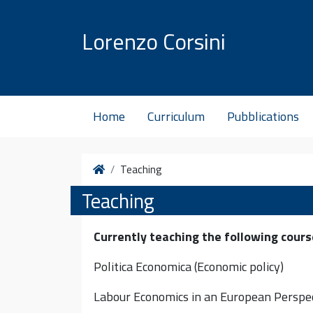
Vai al contenuto
Lorenzo Corsini
Home
Curriculum
Pubblications
Home
Teaching
Teaching
Currently teaching the following cours
Politica Economica (Economic policy)
Labour Economics in an European Perspe