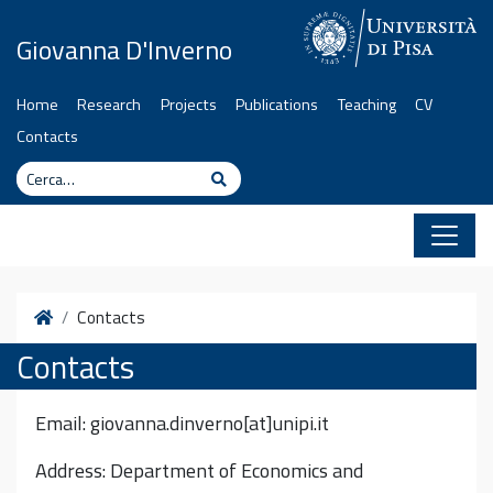
Vai al contenuto
Giovanna D'Inverno
Home
Research
Projects
Publications
Teaching
CV
Contacts
Cerca
Cerca
Home
Contacts
Contacts
Email: giovanna.dinverno[at]unipi.it
Address: Department of Economics and