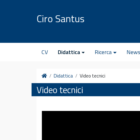
Vai al contenuto
Ciro Santus
CV
Didattica
Ricerca
New
Home
Didattica
Video tecnici
Video tecnici