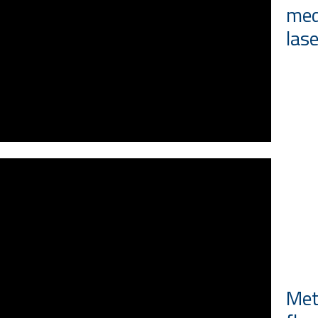
med
las
Met