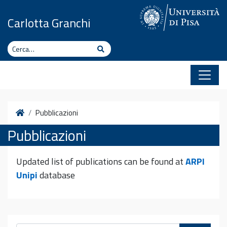
Vai al contenuto
Carlotta Granchi
Cerca
Cerca
Home
Pubblicazioni
Pubblicazioni
Updated list of publications can be found at
ARPI
Unipi
database