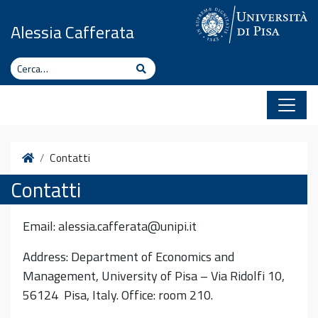
Vai al contenuto
Alessia Cafferata
Cerca
Cerca
Home
Contatti
Contatti
Email: alessia.cafferata@unipi.it
Address: Department of Economics and
Management, University of Pisa – Via Ridolfi 10,
56124 Pisa, Italy. Office: room 210.