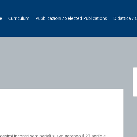
e
Curriculum
Pubblicazioni / Selected Publications
Didattica /
ossimi incontri seminariali si svolgeranno il 27 aprile e