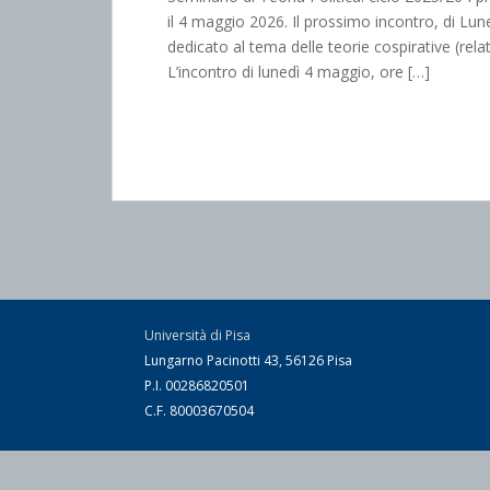
il 4 maggio 2026. Il prossimo incontro, di Lune
dedicato al tema delle teorie cospirative (rel
L’incontro di lunedì 4 maggio, ore […]
Università di Pisa
Lungarno Pacinotti 43, 56126 Pisa
P.I. 00286820501
C.F. 80003670504