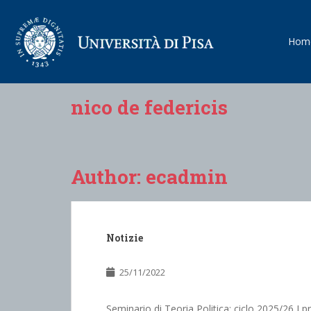
Hom
nico de federicis
Author:
ecadmin
Notizie
25/11/2022
Seminario di Teoria Politica: ciclo 2025/26 I pr