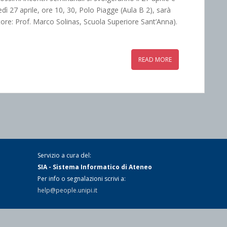
dì 27 aprile, ore 10, 30, Polo Piagge (Aula B 2), sarà
atore: Prof. Marco Solinas, Scuola Superiore Sant’Anna).
READ MORE
Servizio a cura del:
SIA - Sistema Informatico di Ateneo
Per info o segnalazioni scrivi a:
help@people.unipi.it