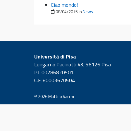
Ciao mondo!
Pubblicato il
08/04/2015
in
News
Università di Pisa
Lungarno Pacinotti 43, 56126 Pisa
P.I. 00286820501
C.F. 80003670504
© 2026
Matteo Vacchi