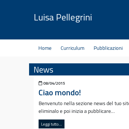
Vai al contenuto
Luisa Pellegrini
Home
Curriculum
Pubblicazioni
News
Pubblicato il
08/04/2015
Ciao mondo!
Benvenuto nella sezione news del tuo sito 
eliminalo e poi inizia a pubblicare…
Leggi tutto…