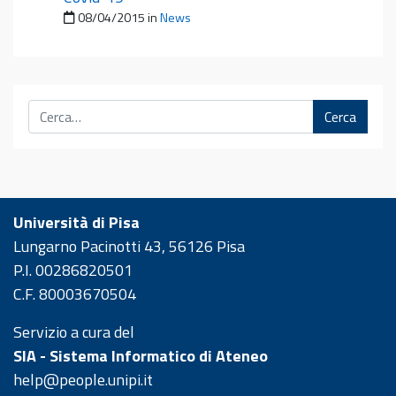
Pubblicato il
08/04/2015
in
News
Cerca
Università di Pisa
Lungarno Pacinotti 43, 56126 Pisa
P.I. 00286820501
C.F. 80003670504
Servizio a cura del
SIA - Sistema Informatico di Ateneo
help@people.unipi.it