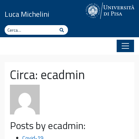
Vai al contenuto
Luca Michelini
Cerca
Cerca
Circa: ecadmin
Posts by ecadmin:
Covid-19