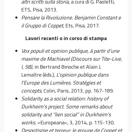
altri scritti sulla storia
, a cura di G. Paoletti,
ETS, Pisa, 2013.
Pensare la Rivoluzione. Benjamin Constant e
il Gruppo di Coppet
, Ets, Pisa, 2017.
Lavori recenti o in corso di stampa
Vox populi et opinion publique, à partir d’une
maxime de Machiavel (Discours sur Tite-Live,
I, 58)
, in Bertrand Binoche et Alain J.
Lemaître (éds.),
L’opinion publique dans
l’Europe des Lumières. Stratégies et
concepts
, Colin, Paris, 2013, pp. 167-189.
Solidarity as a social relation: history of
Durkheim’s project. Some remarks about
solidarity and “lien social” in Durkheim’s
works.
«Europeana», 3, 2014, p. 115-130.
Despotisme et terreur: le groupe de Coppet et