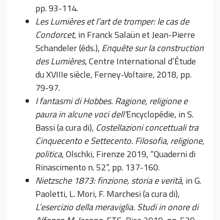
pp. 93-114.
Les Lumières et l’art de tromper: le cas de
Condorcet
, in Franck Salaün et Jean-Pierre
Schandeler (éds.),
Enquête sur la construction
des Lumières
, Centre International d’Étude
du XVIIIe siècle, Ferney-Voltaire, 2018, pp.
79-97.
I fantasmi di Hobbes. Ragione, religione e
pau­ra in alcune voci dell’
Encyclopédie, in S.
Bassi (a cura di),
Costellazioni concettuali tra
Cinquecento e Settecento. Filosofia, religione,
politica
, Olschki, Firenze 2019, “Quaderni di
Rinascimento n. 52”, pp. 137-160.
Nietzsche 1873: finzione, storia e verità
, in G.
Paoletti, L. Mori, F. Marchesi (a cura di),
L’esercizio della meraviglia. Studi in onore di