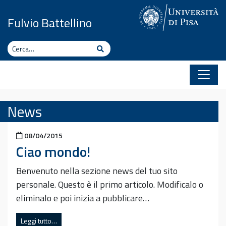
Vai al contenuto
Fulvio Battellino
Cerca
Cerca
News
Pubblicato il
08/04/2015
Ciao mondo!
Benvenuto nella sezione news del tuo sito
personale. Questo è il primo articolo. Modificalo o
eliminalo e poi inizia a pubblicare…
Leggi tutto…