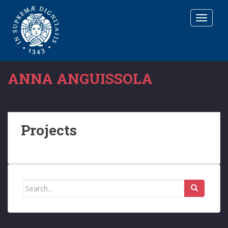
T
O
G
G
L
E
ANNA ANGUISSOLA
N
A
V
I
G
Projects
A
T
I
O
N
Search
for: