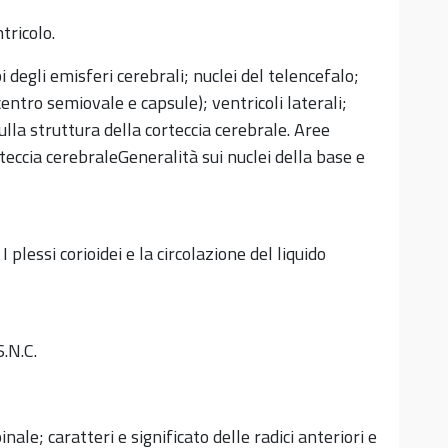
tricolo.
i degli emisferi cerebrali; nuclei del telencefalo;
entro semiovale e capsule); ventricoli laterali;
lla struttura della corteccia cerebrale. Aree
teccia cerebraleGeneralità sui nuclei della base e
 plessi corioidei e la circolazione del liquido
S.N.C.
nale; caratteri e significato delle radici anteriori e