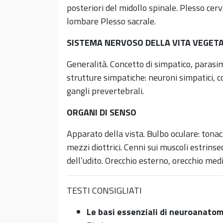
po­steriori del midollo spinale. Plesso cer
lombare Plesso sacrale.
SISTEMA NERVOSO DELLA VITA VEGET
Generalità. Concetto di simpatico, parasi
strutture simpatiche: neuroni sim­patici, c
gangli prevertebrali.
ORGANI DI SENSO
Apparato della vista. Bulbo oculare: tona
mezzi diottrici. Cenni sui muscoli estrinse
dell’udito. Orecchio esterno, orecchio medi
TESTI CONSIGLIATI
Le basi essenziali di neuroanatomi