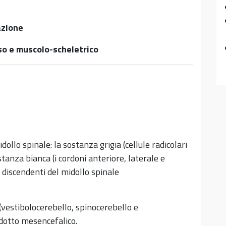
azione
o e muscolo-scheletrico
llo spinale: la sostanza grigia (cellule radicolari
stanza bianca (i cordoni anteriore, laterale e
e discendenti del midollo spinale
 (vestibolocerebello, spinocerebello e
dotto mesencefalico.