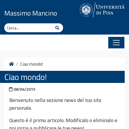
Vai al contenuto
Massimo Mancino
Cerca
Cerca
Home
Ciao mondo!
Ciao mondo!
Pubblicato il
08/04/2015
Benvenuto nella sezione news del tuo sito
personale.
Questo è il primo articolo. Modificalo o eliminalo e
poi inizia a pubblicare le tue news!