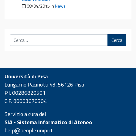
Pubblicato il
08/04/2015
in
News
Cerca
Università di Pisa
Lungarno Pacinotti 43, 56126 Pisa
P.I. 00286820501
C.F. 80003670504
Servizio a cura del
SIA - Sistema Informatico di Ateneo
help@people.unipi.it