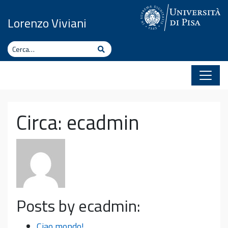
Vai al contenuto
Lorenzo Viviani
Cerca
Cerca
Circa: ecadmin
Posts by ecadmin:
Ciao mondo!