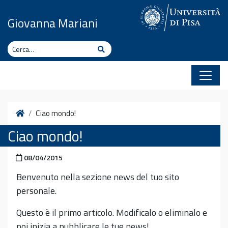
Vai al contenuto
Giovanna Mariani
Cerca
Cerca
Home
Ciao mondo!
Ciao mondo!
Pubblicato il
08/04/2015
Benvenuto nella sezione news del tuo sito
personale.
Questo è il primo articolo. Modificalo o eliminalo e
poi inizia a pubblicare le tue news!