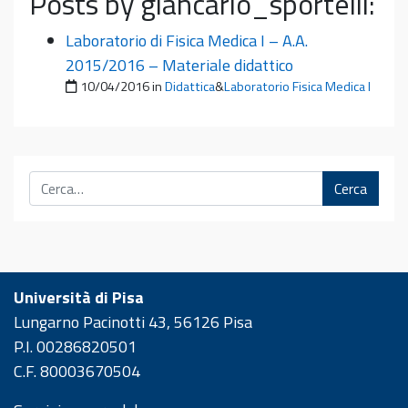
Posts by giancarlo_sportelli:
Laboratorio di Fisica Medica I – A.A.
2015/2016 – Materiale didattico
Pubblicato il
10/04/2016
in
Didattica
&
Laboratorio Fisica Medica I
Cerca
Università di Pisa
Lungarno Pacinotti 43, 56126 Pisa
P.I. 00286820501
C.F. 80003670504