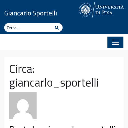
Vai al contenuto
Giancarlo Sportelli
Cerca
Cerca
Circa:
giancarlo_sportelli