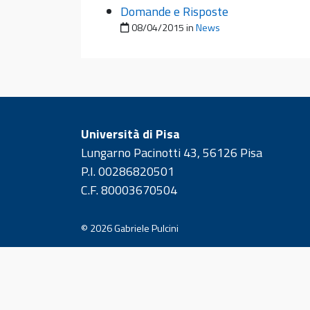
Domande e Risposte
Pubblicato il
08/04/2015
in
News
Università di Pisa
Lungarno Pacinotti 43, 56126 Pisa
P.I. 00286820501
C.F. 80003670504
© 2026
Gabriele Pulcini