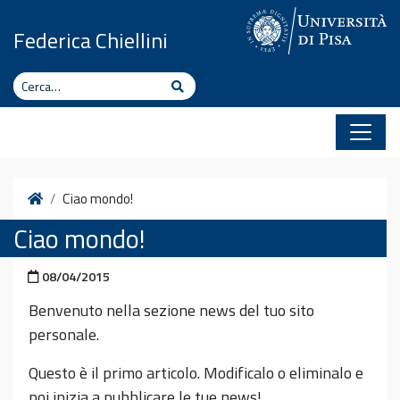
Vai al contenuto
Federica Chiellini
Cerca
Cerca
Home
Ciao mondo!
Ciao mondo!
Pubblicato il
08/04/2015
Benvenuto nella sezione news del tuo sito
personale.
Questo è il primo articolo. Modificalo o eliminalo e
poi inizia a pubblicare le tue news!