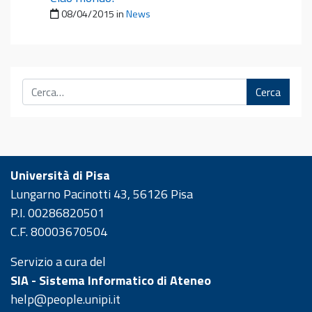
Pubblicato il
08/04/2015
in
News
Cerca
Università di Pisa
Lungarno Pacinotti 43, 56126 Pisa
P.I. 00286820501
C.F. 80003670504
Servizio a cura del
SIA - Sistema Informatico di Ateneo
help@people.unipi.it