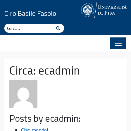
Vai al contenuto
Ciro Basile Fasolo
Cerca
Cerca
Circa: ecadmin
Posts by ecadmin:
Ciao mondo!