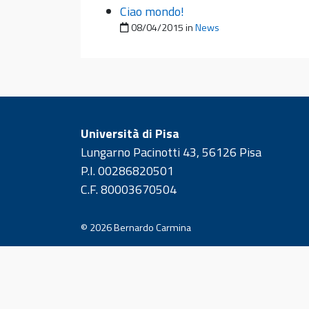
Ciao mondo!
Pubblicato il
08/04/2015
in
News
Università di Pisa
Lungarno Pacinotti 43, 56126 Pisa
P.I. 00286820501
C.F. 80003670504
© 2026
Bernardo Carmina